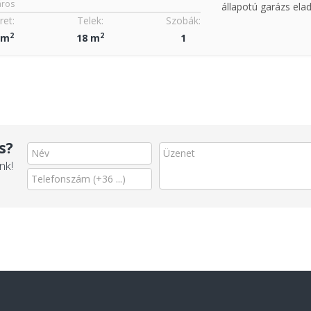
ros
állapotú garázs elad
et:
Telek:
Szobák:
2
2
 m
18 m
1
s?
nk!