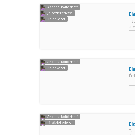
Azonnal költözhető
El
Jó közlekedéssel
Zöldövezeti
Ta
kül
Azonnal költözhető
El
Zöldövezeti
Érd
Azonnal költözhető
El
Jó közlekedéssel
Ta