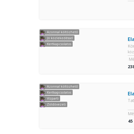
Azonnal költözhető
El
Jó közlekedéssel
Kertkapcsolatos
Kö
köz
Mé
23
Azonnal költözhető
El
Kertkapcsolatos
Vízparti
Ta
Zöldövezeti
Mér
45