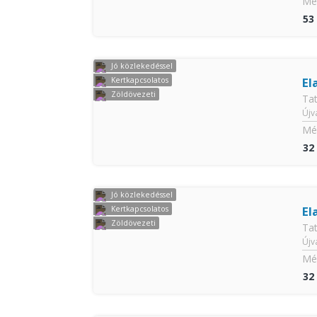
Mér
53
Jó közlekedéssel
El
Kertkapcsolatos
Zöldövezeti
Ta
Újv
Mér
32
Jó közlekedéssel
El
Kertkapcsolatos
Zöldövezeti
Ta
Újv
Mér
32