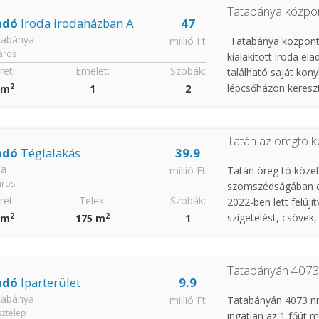
Tatabánya közpon
adó
Iroda irodaházban A
47
tabánya
millió Ft
Tatabánya központj
áros
kialakított iroda el
et:
Emelet:
Szobák:
található saját kon
2
lépcsőházon kereszt
 m
1
2
lett beszerelve. Az 
nm részre de újra ö
van. Irányár: 47 M 
Tatán az öregtó k
adó
Téglalakás
39.9
ta
millió Ft
Tatán öreg tó közel
ros
szomszédságában el
et:
Telek:
Szobák:
2022-ben lett felújí
2
2
szigetelést, csövek,
 m
175 m
1
áram be lett vezetv
egy cserépkályha is 
lakáshoz tartozik 2
Tatabányán 4073 
része. I.A: 39,9 M F
adó
Iparterület
9.9
tabánya
millió Ft
Tatabányán 4073 nm
ztelep
ingatlan az 1 főút m