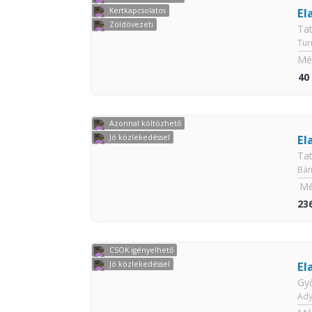
El
Kertkapcsolatos
Zöldövezeti
Ta
Tur
Mér
40
Azonnal költözhető
El
Jó közlekedéssel
Ta
Bán
Mé
23
CSOK igényelhető
El
Jó közlekedéssel
Gy
Ady