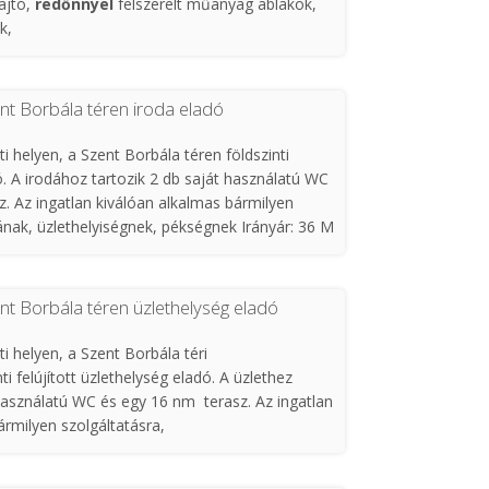
ajtó,
redőnnyel
felszerelt műanyag ablakok,
k,
s gázkazán, hűtő-fűtő klíma
nyhabútor beépített sütővel és indukciós
n van vizesblokk, fürdőszoba nincs kialakítva
 fürdőszoba,
nt Borbála téren iroda eladó
szennyvízcsatorna,
lében megtalálható minden fontos intézmény
zben
cserélve
, hálózatbővítés 32a,
 helyen, a Szent Borbála téren földszinti
ő-fűtő Midea wifis
klíma
,
ádosoknak, irodának, üzlethelyiségnek ,
dó. A irodához tartozik 2 db saját használatú WC
. Az ingatlan kiválóan alkalmas bármilyen
ároló
(4 lakásra vonatkozóan)
dának, üzlethelyiségnek, pékségnek Irányár: 36 M
sa: C, E.
endezett
, folyamatosan karban
omszédok!
t Borbála téren üzlethelység eladó
os
, felújított állapota és kiváló elhelyezkedése
 helyen, a Szent Borbála téri
, -Ft
ti felújított üzlethelység eladó. A üzlethez
 használatú WC és egy 16 nm terasz. Az ingatlan
ármilyen szolgáltatásra,
iségnek, pékségnek Irányár: 36 M Azonosító: