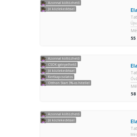
Azonnal költözhető
El
Jó közlekedéssel
Ta
Újv
Mér
55
Azonnal költözhető
El
CSOK igényelhető
Jó közlekedéssel
Ta
Kertkapcsolatos
Óvá
Otthon Start 3%-os hitellel
Mér
58
Azonnal költözhető
El
Jó közlekedéssel
Ta
Més