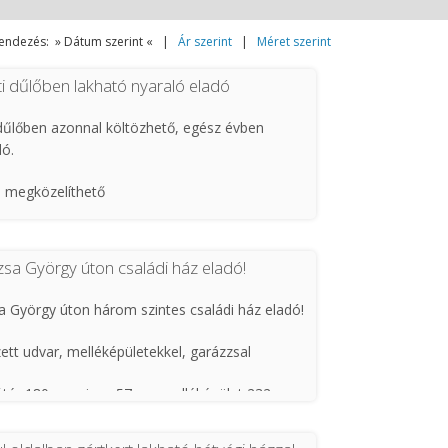
endezés: » Dátum szerint « |
Ár szerint
|
Méret szerint
i dűlőben lakható nyaraló eladó
dűlőben azonnal költözhető, egész évben
dó.
n megközelíthető
, művelés alól kivont
sa György úton családi ház eladó!
 kábel bevezetve
 György úton három szintes családi ház eladó!
 nm épület 96 nm
zett udvar, melléképületekkel, garázzsal
tek
kótér 180 nm pince 57 nm melléképület 232 nm
ű kazán + villany
 bejárat