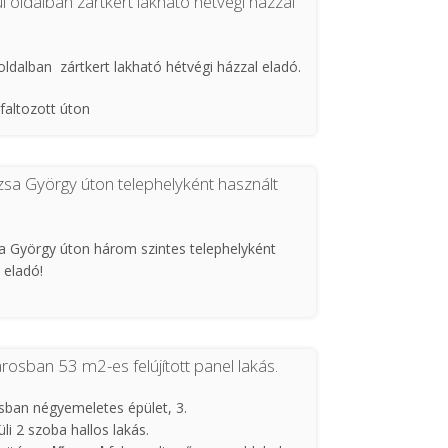
l oldalban zártkert lakható hétvégi házzal
t, nyílászárók hőszigeteltek
oldalban zártkert lakható hétvégi házzal eladó.
s gázkazán, hűtő-fűtő klíma
faltozott úton
n van vizesblokk, fürdőszoba nincs kialakítva
 gyaloglással elérhető
lében megtalálható minden fontos intézmény
sa György úton telephelyként használt
ümölcsfák, gondozott kert
ádosoknak, irodának, üzlethelyiségnek ,
tben: pince, konyha-nappali, előszoba, tároló,
 György úton három szintes telephelyként
z
z eladó!
rával, derítő
zett udvar, melléképületekkel, garázzsal
osító:1075
kótér 180 nm pince 57 nm melléképület 232 nm
osban 53 m2-es felújított panel lakás.
 bejárat
sban négyemeletes épület, 3.
li 2 szoba hallos lakás.
t, nyílászárók hőszigeteltek