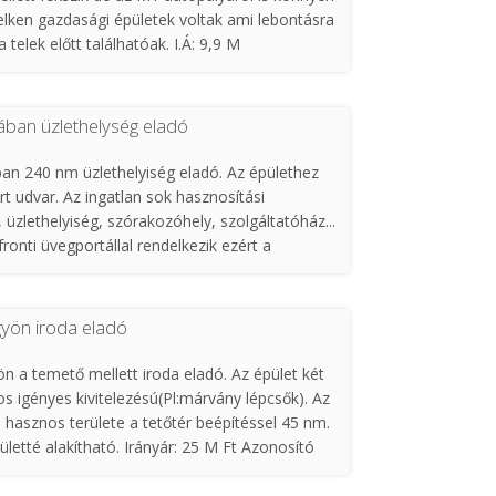
elken gazdasági épületek voltak ami lebontásra
 telek előtt találhatóak. I.Á: 9,9 M
ban üzlethelység eladó
n 240 nm üzlethelyiség eladó. Az épülethez
rt udvar. Az ingatlan sok hasznosítási
, üzlethelyiség, szórakozóhely, szolgáltatóház...
ronti üvegportállal rendelkezik ezért a
ntős. A födémszerkezete úgy lett kialakítva hogy
 tegye. Irányár:79 M. Ft
gyön iroda eladó
n a temető mellett iroda eladó. Az épület két
s igényes kivitelezésú(Pl:márvány lépcsők). Az
 hasznos területe a tetőtér beépítéssel 45 nm.
ületté alakítható. Irányár: 25 M Ft Azonosító