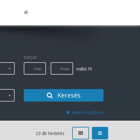
Irányár
-
millió Ft
Keresés
Kereső kiürítése
23 db hirdetés