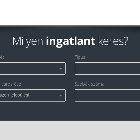
Milyen
ingatlant
keres?
lés
Típus
, városrész
Szobák száma
szon települést