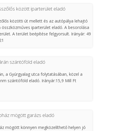
szőlős között iparterület eladó
őlős közötti út mellett és az autópálya lehajtó
 összközműves iparterület eladó. A besorolása
erület. A terület beépítése felgyorsult. Irányár: 49
21
tárán szántóföld eladó
án, a Gyúrgyalag utca folytatásában, közel a
 szántóföld eladó. Irányár:15,9 Mill Ft
pház mögött garázs eladó
z mögött könnyen megközelíthető helyen jó