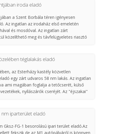
tjában iroda eladó
ában a Szent Borbála téren igényesen
adó. Az ingatlan az irodaház első emeletén
yhával és mosdóval. Az ingatlan zárt
ül közelíthető meg és távfelügyeletes riasztó
iroda két részre lett bontva, egy 17nm és egy 33
sszenyitható. Mindkét résznek külön bejárata
Ft
özelében téglalakás eladó
ében, az Esterházy kastély közvetlen
adó egy zárt udvaros 58 nm lakás. Az ingatlan
tva ami magában foglalja a tetőcserét, külső
 vezetékek, nyílászárók cseréjét. Az "éjszakai"
e. A fűtés hűtő-fűtő klímával lett megoldva de
rendelkezésre áll. Energetikai besorolás: DD. A
 db külső tároló és az osztatlan közös udvar egy
nm iparterület eladó
t
 Gksz-FG-1 besorolású ipari terület eladó.Az
ellett fekszik de az M1 autópályáról is könnyen