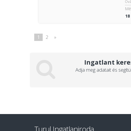
Óvá
Mér
18
1
2
»
Ingatlant kere
Adja meg adatait és segítü
Turul Ingatlaniroda