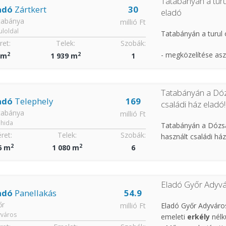
Tatabányán a turu
adó
Zártkert
30
eladó
- az épület szigetel
Irányár: 25,8 M
tabánya
millió Ft
uloldal
Tatabányán a turul 
- fűtés kondenzáció
et:
Telek:
Szobák:
- megközelítése asz
2
2
 m
1 939 m
1
- mindkét lakószinte
- a városból 5 perc
- az ingatlan köze
Tatabányán a Dóz
- szőlő és termő gy
- alkalmas nagycsal
adó
Telephely
169
családi ház eladó!
rendelőnek.
tabánya
millió Ft
- lakható téglaépüle
hida
Tatabányán a Dózsa
WC, szoba, üveghá
Irányár 149 M Ft
ret:
Telek:
Szobák:
használt családi há
2
2
6 m
1 080 m
6
- víz, villany saját ó
- jó állapotú, rende
Irányár: 30 M Azon
- telek 1080 nm la
Eladó Győr Adyvár
adó
Panellakás
54.9
- szintenként önálló
őr
millió Ft
Eladó Győr Adyváro
város
emeleti
erkély
nélkü
- az épület szigetel