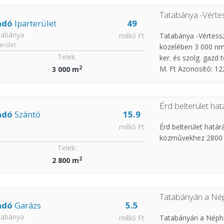
Tatabánya -Vértes
adó
Iparterület
49
tabánya
millió Ft
Tatabánya -Vértessz
terület
közelében 3 000 nm
Telek:
ker. és szolg. gazd t
2
M. Ft Azonosító: 12
3 000 m
Érd belterület ha
adó
Szántó
15.9
millió Ft
Érd belterület határ
közművekhez 2800 nm
Telek:
2
2 800 m
Tatabányán a Né
adó
Garázs
5.5
tabánya
millió Ft
Tatabányán a Néphá