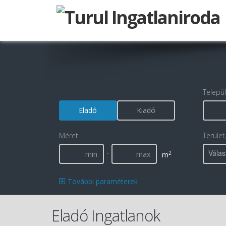
Telepü
Eladó
Kiadó
Méret
Terület
-
Válas
2
m
További paraméterek
Eladó Ingatlanok