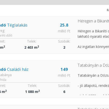
R
Héregen a Bikarét
adó
Téglalakás
25.8
reg
millió Ft
Héregen a Bikaréti 
aréti dűlő
lakható nyaraló ela
et:
Telek:
Szobák:
Az ingatlan könnye
2
2
 m
2 403 m
2
Besorolása zártkert
Tatabányán a Dóz
Víz, villany, optikai
adó
Családi ház
149
tabánya
millió Ft
Tatabányán a Dózsa
Telek terület 2400
hida
ret:
Telek:
Szobák:
- jó állapotú, rende
Nyílászárók szigetel
2
2
6 m
1 080 m
6
- telek 1080 nm la
Fűtés vegyestüzelés
- szintenként önálló
Melléképület 40 nm