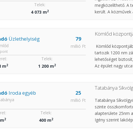
Telek:
megközelíthető. A t
2
került. A közművek a
4 073 m
Kömlőd központjá
adó
Üzlethelyiség
79
mlőd
millió Ft
Kömlőd központjába
pont
tartozik 1200 nm zá
ret:
Telek:
lehetőséget biztosít
2
2
Az épület nagy utcaf
8 m
1 200 m
reklámértéke is jele
a ráépítést lehetővé
Tatabánya Síkvöl
adó
Iroda egyéb
25
tabánya
millió Ft
Tatabánya Síkvölgyö
szinte összkomforto
et:
Telek:
alapterülete 25nm a
2
2
Igény szerint lakóép
 m
400 m
1221/1