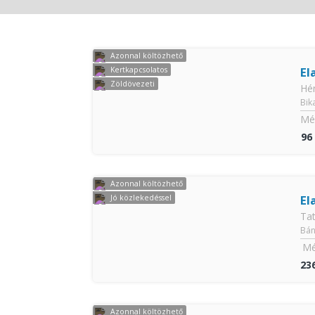
Azonnal költözhető
El
Kertkapcsolatos
Zöldövezeti
Hé
Bik
Mér
96
Azonnal költözhető
El
Jó közlekedéssel
Ta
Bán
Mé
23
Azonnal költözhető