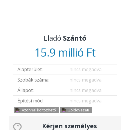
Eladó
Szántó
15.9 millió Ft
Alapterület:
nincs megadva
Szobák száma:
nincs megadva
Állapot:
nincs megadva
Építési mód:
nincs megadva
Azonnal költözhető
Zöldövezeti
Kérjen személyes