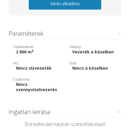
Kérés elküldése
Paraméterek
Telekméret:
Villany:
2
2 800 m
Vezeték a közelben
Víz:
Gáz:
Nincs vízvezeték
Nincs a közelben
Csatorna:
Nincs
szennyvízelvezetés
Ingatlan leírása
Érd belterület határán szántóföld eladó