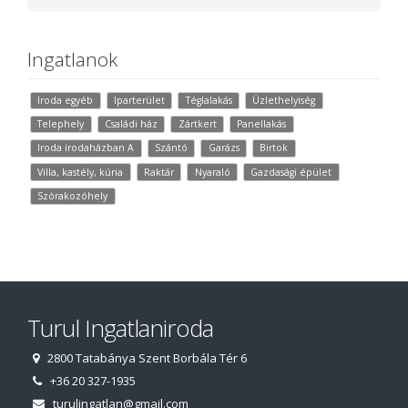
Ingatlanok
Iroda egyéb
Iparterület
Téglalakás
Üzlethelyiség
Telephely
Családi ház
Zártkert
Panellakás
Iroda irodaházban A
Szántó
Garázs
Birtok
Villa, kastély, kúria
Raktár
Nyaraló
Gazdasági épület
Szórakozóhely
Turul Ingatlaniroda
2800 Tatabánya Szent Borbála Tér 6
+36 20 327-1935
turulingatlan@gmail.com