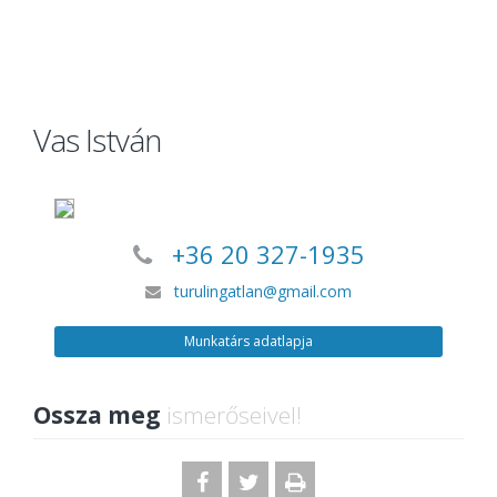
Vas István
+36 20 327-1935
turulingatlan@gmail.com
Munkatárs adatlapja
Ossza meg
ismerőseivel!