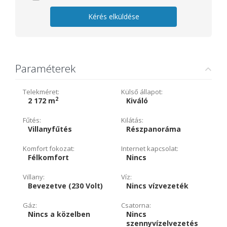
Kérés elküldése
Paraméterek
Telekméret:
Külső állapot:
2
2 172 m
Kiváló
Fűtés:
Kilátás:
Villanyfűtés
Részpanoráma
Komfort fokozat:
Internet kapcsolat:
Félkomfort
Nincs
Villany:
Víz:
Bevezetve (230 Volt)
Nincs vízvezeték
Gáz:
Csatorna:
Nincs a közelben
Nincs
szennyvízelvezetés