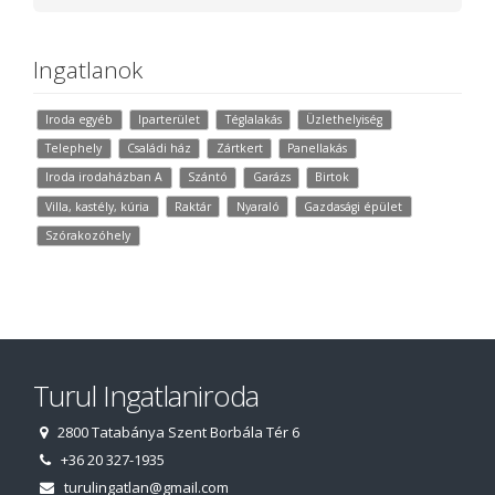
Ingatlanok
Iroda egyéb
Iparterület
Téglalakás
Üzlethelyiség
Telephely
Családi ház
Zártkert
Panellakás
Iroda irodaházban A
Szántó
Garázs
Birtok
Villa, kastély, kúria
Raktár
Nyaraló
Gazdasági épület
Szórakozóhely
Turul Ingatlaniroda
2800 Tatabánya Szent Borbála Tér 6
+36 20 327-1935
turulingatlan@gmail.com