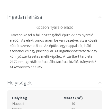
Ingatlan leírása
Kocson nyaraló eladó
Kocson közel a faluhoz téglából épült 22 nm nyaraló
eladó. Az elektromos áram be van vezetve, víz a közeli
kútból szerezhető be. Az épület egy nappaliból, háló
szobából és egy pincéből ál. Az ingatlanhoz tartozik egy
könnyűszerkezetes melléképület, A zártkert területe
2172 nm, gazdálkodásra állattartásra kiváló. Irányár:8,5
M Azonosító 1118/5
Helyiségek
2
Helyiség
Méret (m
)
Nappali
10