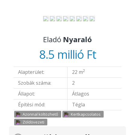
Eladó
Nyaraló
8.5 millió Ft
2
Alapterület:
22 m
Szobák száma:
2
Állapot:
Átlagos
Építési mód:
Tégla
Azonnal költözhető
Kertkapcsolatos
Zöldövezeti