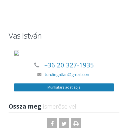
Vas István
+36 20 327-1935
turulingatlan@gmail.com
Munkatárs adatlapja
Ossza meg
ismerőseivel!