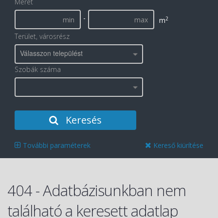
Méret
-
2
m
Terület, városrész
Válasszon települést
Szobák száma
Keresés
További paraméterek
Kereső kiürítése
404 - Adatbázisunkban nem
található a keresett adatlap