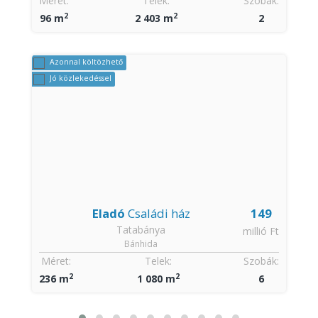
:
Méret:
Telek:
Szobák:
2
2
96 m
2 403 m
2
Azonnal költözhető
Jó közlekedéssel
Eladó
Családi ház
149
Tatabánya
t
millió Ft
Bánhida
:
Méret:
Telek:
Szobák:
2
2
236 m
1 080 m
6