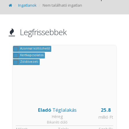
Ingatlanok
Nem található ingatlan
Legfrissebbek
Azonnal költözhető
Kertkapcsolatos
Zöldövezeti
Eladó
Téglalakás
25.8
Héreg
t
millió Ft
Bikaréti dűlő