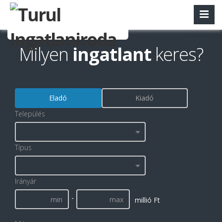
Milyen
ingatlant
keres?
Eladó
Kiadó
Település
Típus
Irányár
-
millió Ft