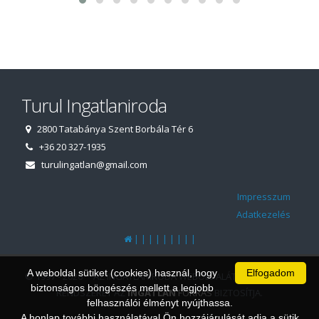
Turul Ingatlaniroda
2800 Tatabánya Szent Borbála Tér 6
+36 20 327-1935
turulingatlan@gmail.com
Impresszum
Adatkezelés
|
|
|
|
|
|
|
|
|
A weboldal sütiket (cookies) használ, hogy
Elfogadom
© 1997 - 2026 AZ INGATLANIRODA WEBOLDALÁT ÉS ÜGYVITELI
biztonságos böngészés mellett a legjobb
RENDSZERÉT AZ
INGATLAN
FORRÁS
BIZTOSÍTJA.
felhasználói élményt nyújthassa.
A honlap további használatával Ön hozzájárulását adja a sütik